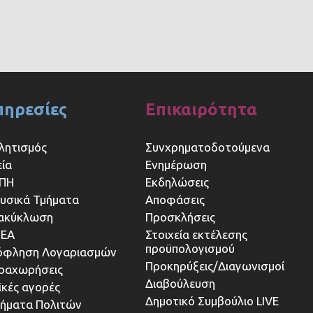
πηρεσίες
Επικαιρότητα
λητισμός
Συνχρηματοδοτούμενα
εία
Ενημέρωση
ΠΗ
Εκδηλώσεις
υσικά Τμήματα
Αποφάσεις
ακύκλωση
Προσκλήσεις
ΕΑ
Στοιχεία εκτέλεσης
προϋπολογισμού
όφληση Λογαριασμών
Προκηρύξεις/Διαγωνισμοί
ραχωρήσεις
Διαβούλευση
ϊκές αγορές
Δημοτικό Συμβούλιο LIVE
τήματα Πολιτών