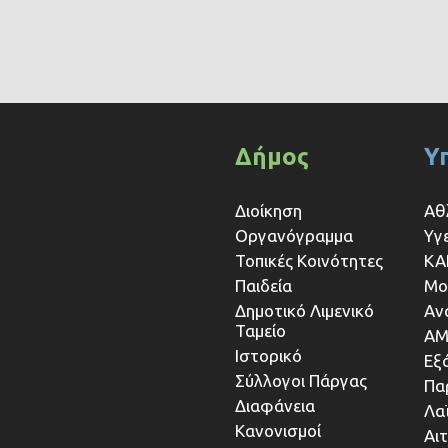
Δήμος
Υ
Διοίκηση
Αθ
Οργανόγραμμα
Υγ
Τοπικές Κοινότητες
ΚΑ
Παιδεία
Μο
Δημοτικό Λιμενικό
Αν
Ταμείο
ΑΜ
Ιστορικό
Εξ
Σύλλογοι Πάργας
Πα
Διαφάνεια
Λα
Κανονισμοί
Αι