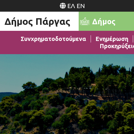
ΕΛ
EN
Δήμος Πάργας
Δήμος
Συνχρηματοδοτούμενα
Ενημέρωση
Προκηρύξει