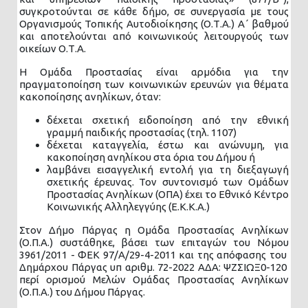
συγκροτούνται σε κάθε δήμο, σε συνεργασία με τους
Οργανισμούς Τοπικής Αυτοδιοίκησης (Ο.Τ.Α.) Α΄ βαθμού
και αποτελούνται από κοινωνικούς λειτουργούς των
οικείων Ο.Τ.Α.
Η Ομάδα Προστασίας είναι αρμόδια για την
πραγματοποίηση των κοινωνικών ερευνών για θέματα
κακοποίησης ανηλίκων, όταν:
δέχεται σχετική ειδοποίηση από την εθνική
γραμμή παιδικής προστασίας (τηλ. 1107)
δέχεται καταγγελία, έστω και ανώνυμη, για
κακοποίηση ανηλίκου στα όρια του Δήμου ή
λαμβάνει εισαγγελική εντολή για τη διεξαγωγή
σχετικής έρευνας. Τον συντονισμό των Ομάδων
Προστασίας Ανηλίκων (ΟΠΑ) έχει το Εθνικό Κέντρο
Κοινωνικής Αλληλεγγύης (Ε.Κ.Κ.Α.)
Στον Δήμο Πάργας η Ομάδα Προστασίας Ανηλίκων
(Ο.Π.Α.) συστάθηκε, βάσει των επιταγών του Νόμου
3961/2011 - ΦΕΚ 97/Α/29-4-2011 και της απόφασης του
Δημάρχου Πάργας υπ αριθμ. 72-2022 ΑΔΑ: ΨΖΣΙΩΞ0-120
περί ορισμού Μελών Ομάδας Προστασίας Ανηλίκων
(Ο.Π.Α.) του Δήμου Πάργας.