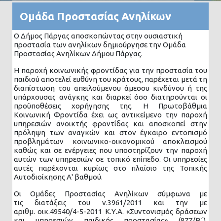
Ομάδα Προστασίας Ανηλίκων
O Δήμος Πάργας αποσκοπώντας στην ουσιαστική
προστασία των ανηλίκων δημιούργησε την Ομάδα
Προστασίας Ανηλίκων Δήμου Πάργας.
Η παροχή κοινωνικής φροντίδας για την προστασία του
παιδιού αποτελεί ευθύνη του κράτους, παρέχεται μετά τη
διαπίστωση του απειλούμενου άμεσου κινδύνου ή της
υπάρχουσας ανάγκης και διαρκεί όσο διατηρούνται οι
προϋποθέσεις χορήγησης της. Η Πρωτοβάθμια
Κοινωνική Φροντίδα έχει ως αντικείμενο την παροχή
υπηρεσιών ανοικτής φροντίδας και αποσκοπεί στην
πρόληψη των αναγκών και στον έγκαιρο εντοπισμό
προβλημάτων κοινωνικο-οικονομικού αποκλεισμού
καθώς και σε ενέργειες που υποστηρίζουν την παροχή
αυτών των υπηρεσιών σε τοπικό επίπεδο. Οι υπηρεσίες
αυτές παρέχονται κυρίως στο πλαίσιο της Τοπικής
Αυτοδιοίκησης Α' βαθμού.
Οι Ομάδες Προστασίας Ανηλίκων σύμφωνα με
τις διατάξεις του ν.3961/2011 και την με
αριθμ. οικ.49540/4-5-2011 Κ.Υ.Α. «Συντονισμός δράσεων
και υπηρεσιών παιδικής προστασίας» (877/Β΄),