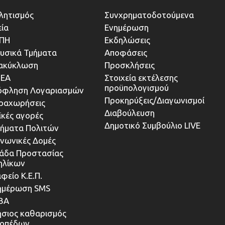
λητισμός
Συνχρηματοδοτούμενα
εία
Ενημέρωση
ΠΗ
Εκδηλώσεις
υσικά Τμήματα
Αποφάσεις
ακύκλωση
Προσκλήσεις
ΕΑ
Στοιχεία εκτέλεσης
προϋπολογισμού
όφληση Λογαριασμών
Προκηρύξεις/Διαγωνισμοί
ραχωρήσεις
Διαβούλευση
ϊκές αγορές
Δημοτικό Συμβούλιο LIVE
τήματα Πολιτών
ινωνικές Δομές
άδα Προστασίας
ηλίκων
φείο Κ.Ε.Π.
ημέρωση SMS
ΒΑ
ήσιος καθαρισμός
κοπέδων