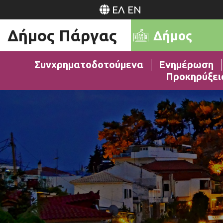
ΕΛ
EN
Δήμος Πάργας
Δήμος
Συνχρηματοδοτούμενα
Ενημέρωση
Προκηρύξει