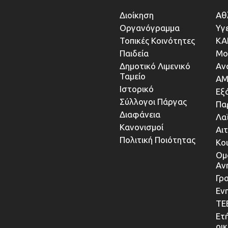
Διοίκηση
Αθ
Οργανόγραμμα
Υγ
Τοπικές Κοινότητες
ΚΑ
Παιδεία
Μο
Δημοτικό Λιμενικό
Αν
Ταμείο
ΑΜ
Ιστορικό
Εξ
Σύλλογοι Πάργας
Πα
Διαφάνεια
Λα
Κανονισμοί
Αι
Πολιτική Ποιότητας
Κο
Ομ
Αν
Γρα
Εν
ΤΕ
Ετ
οι