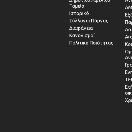
Ταμείο
ΑΜ
Ιστορικό
Εξ
Σύλλογοι Πάργας
Πα
Διαφάνεια
Λα
Κανονισμοί
Αι
Πολιτική Ποιότητας
Κο
Ομ
Αν
Γρα
Εν
ΤΕ
Ετ
οι
Χρ