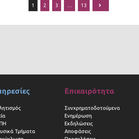
1
2
3
…
13
πηρεσίες
Επικαιρότητα
λητισμός
Συνχρηματοδοτούμενα
εία
Ενημέρωση
ΠΗ
Εκδηλώσεις
υσικά Τμήματα
Αποφάσεις
ακύκλωση
Προσκλήσεις