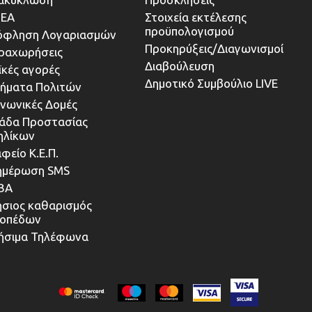
ΕΑ
Στοιχεία εκτέλεσης
προϋπολογισμού
όφληση Λογαριασμών
Προκηρύξεις/Διαγωνισμοί
ραχωρήσεις
Διαβούλευση
ϊκές αγορές
Δημοτικό Συμβούλιο LIVE
τήματα Πολιτών
ινωνικές Δομές
άδα Προστασίας
ηλίκων
φείο Κ.Ε.Π.
ημέρωση SMS
ΒΑ
ήσιος καθαρισμός
κοπέδων
ήσιμα Τηλέφωνα