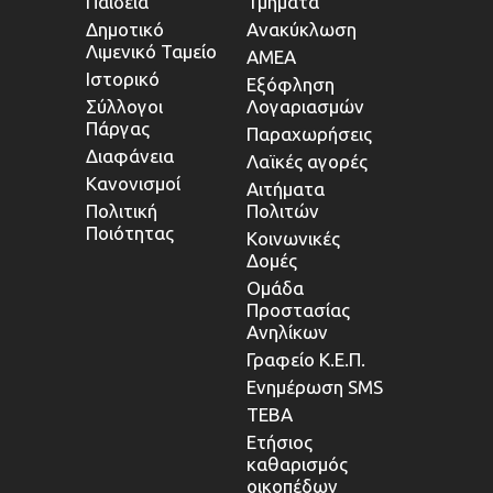
Παιδεία
Τμήματα
Δημοτικό
Ανακύκλωση
Λιμενικό Ταμείο
ΑΜΕΑ
Ιστορικό
Εξόφληση
Σύλλογοι
Λογαριασμών
Πάργας
Παραχωρήσεις
Διαφάνεια
Λαϊκές αγορές
Κανονισμοί
Αιτήματα
Πολιτική
Πολιτών
Ποιότητας
Κοινωνικές
Δομές
Ομάδα
Προστασίας
Ανηλίκων
Γραφείο Κ.Ε.Π.
Ενημέρωση SMS
ΤΕΒΑ
Ετήσιος
καθαρισμός
οικοπέδων