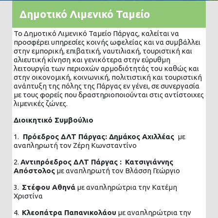
Δημοτικό Λιμενικό Ταμείο
Το Δημοτικό Λιμενικό Ταμείο Πάργας, καλείται να
προσφέρει υπηρεσίες κοινής ωφελείας και να συμβάλλει
στην εμπορική, επιβατική, ναυτιλιακή, τουριστική και
αλιευτική κίνηση και γενικότερα στην εύρυθμη
λειτουργία των περιοχών αρμοδιότητάς του καθώς και
στην οικονομική, κοινωνική, πολιτιστική και τουριστική
ανάπτυξη της πόλης της Πάργας εν γένει, σε συνεργασία
με τους φορείς που δραστηριοποιούνται στις αντίστοιχες
λιμενικές ζώνες.
Διοικητικό Συμβούλιο
1.
Πρόεδρος ΔΛΤ Πάργας: Δημάκος Αχιλλέας
με
αναπληρωτή τον Ζέρη Κωνσταντίνο
2.
Αντιπρόεδρος ΔΛΤ Πάργας :
Κατσιγιάννης
Απόστολος
με αναπληρωτή τον Βλάσση Γεώργιο
3.
Στέφου Αθηνά
με αναπληρώτρια την Κατέμη
Χριστίνα
4.
Κλεοπάτρα Παπανικολάου
με αναπληρώτρια την