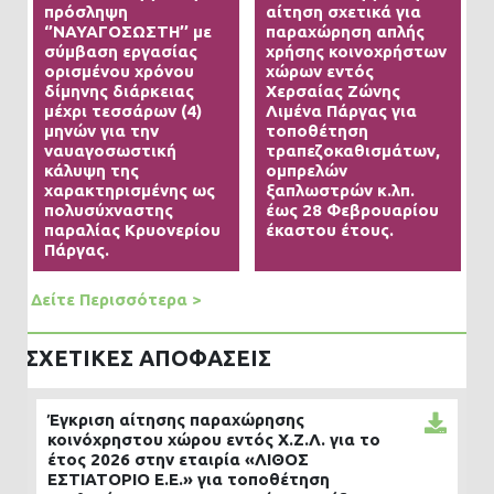
πρόσληψη
αίτηση σχετικά για
‘’ΝΑΥΑΓΟΣΩΣΤΗ’’ με
παραχώρηση απλής
σύμβαση εργασίας
χρήσης κοινοχρήστων
ορισμένου χρόνου
χώρων εντός
δίμηνης διάρκειας
Χερσαίας Ζώνης
μέχρι τεσσάρων (4)
Λιμένα Πάργας για
μηνών για την
τοποθέτηση
ναυαγοσωστική
τραπεζοκαθισμάτων,
κάλυψη της
ομπρελών
χαρακτηρισμένης ως
ξαπλωστρών κ.λπ.
πολυσύχναστης
έως 28 Φεβρουαρίου
παραλίας Κρυονερίου
έκαστου έτους.
Πάργας.
Δείτε Περισσότερα >
ΣΧΕΤΙΚΈΣ ΑΠΟΦΆΣΕΙΣ
Έγκριση αίτησης παραχώρησης
κοινόχρηστου χώρου εντός Χ.Ζ.Λ. για το
έτος 2026 στην εταιρία «ΛΙΘΟΣ
ΕΣΤΙΑΤΟΡΙΟ Ε.Ε.» για τοποθέτηση