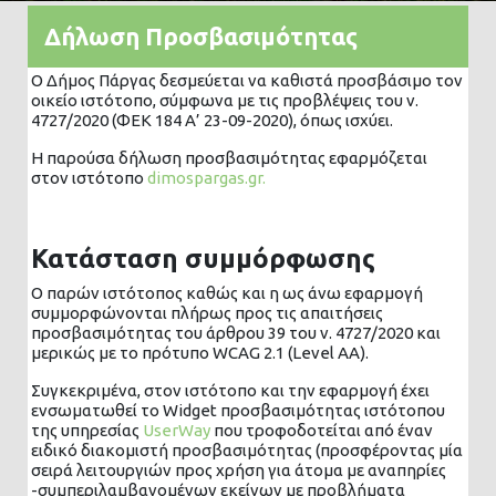
Δήλωση Προσβασιμότητας
Ο Δήμος Πάργας δεσμεύεται να καθιστά προσβάσιμο τον
οικείο ιστότοπο, σύμφωνα με τις προβλέψεις του ν.
4727/2020 (ΦΕΚ 184 Α’ 23-09-2020), όπως ισχύει.
Η παρούσα δήλωση προσβασιμότητας εφαρμόζεται
στον ιστότοπο
dimospargas.gr.
Κατάσταση συμμόρφωσης
Ο παρών ιστότοπος καθώς και η ως άνω εφαρμογή
συμμορφώνονται πλήρως προς τις απαιτήσεις
προσβασιμότητας του άρθρου 39 του ν. 4727/2020 και
μερικώς με το πρότυπο WCAG 2.1 (Level AA).
Συγκεκριμένα, στον ιστότοπο και την εφαρμογή έχει
ενσωματωθεί το Widget προσβασιμότητας ιστότοπου
της υπηρεσίας
UserWay
που τροφοδοτείται από έναν
ειδικό διακομιστή προσβασιμότητας (προσφέροντας μία
σειρά λειτουργιών προς χρήση για άτομα με αναπηρίες
-συμπεριλαμβανομένων εκείνων με προβλήματα