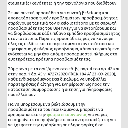
σωματικές ικανότητες ή την τεχνολογία που διαθέτουν.
Σε μια συνεχή προσπάθεια για συνεχή βελτίωση και
αποκατάσταση τυχόν προβλημάτων προσβασιμότητας,
σαρώνουμε τακτικά τον οικείο ιστότοπο με το σαρωτή
προσβασιμότητας του UserWay για να εντοπίσουμε και
να διορθώσουμε κάθε πιθανό εμπόδιο προσβασιμότητας
στον ιστότοπο. Παρά τις προσπάθειές μας να κάνουμε
όλες τις σελίδες και το περιεχόμενο στον ιστότοπο και
την εφαρμογή πλήρως προσβάσιμα, κάποιο περιεχόμενο
ενδέχεται να μην έχει ακόμη προσαρμοστεί πλήρως στα
αυστηρότερα πρότυπα προσβασιμότητας.
Σύμφωνα με τα οριζόμενα στο εδ. β', παρ. 4 του άρ. 42 και
στην παρ. 1 άρ. 45 ν. 4727/2020 (ΦΕΚ 184 Α’ 23-09-2020),
κάθε ενδιαφερόμενος έχει δικαίωμα να υποβάλλει
παρατηρήσεις ή αίτηση για ενημέρωση ως προς την
κατάσταση συμμόρφωσης ή αίτηση για πληροφορίες
που ελλείπουν.
Για να μπορέσουμε να βελτιώσουμε την
προσβασιμότητα του περιεχομένου, μπορείτε να
χρησιμοποιείτε την
φόρμα επικοινωνίας
για να μας
επισημαίνετε τα προβλήματα που αντιμετωπίζετε ή για
να ζητήσετε την πρόσβαση σε πληροφορίες ή σε