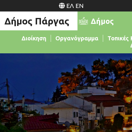
ΕΛ
EN
Δήμος Πάργας
Δήμος
Διοίκηση
Οργανόγραμμα
Τοπικές 