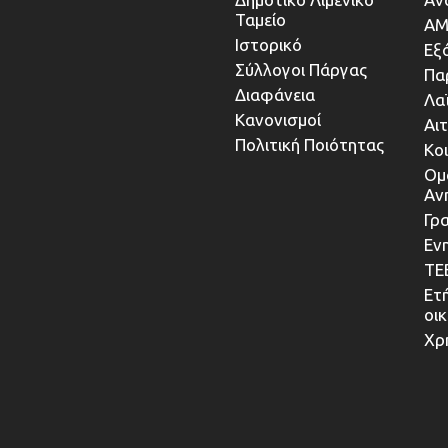
Ταμείο
ΑΜ
Ιστορικό
Εξ
Σύλλογοι Πάργας
Πα
Διαφάνεια
Λα
Κανονισμοί
Αι
Πολιτική Ποιότητας
Κο
Ομ
Αν
Γρα
Εν
ΤΕ
Ετ
οι
Χρ