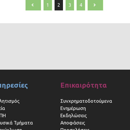
1
2
3
4
πηρεσίες
Επικαιρότητα
λητισμός
Συνχρηματοδοτούμενα
εία
Ενημέρωση
ΠΗ
Εκδηλώσεις
υσικά Τμήματα
Αποφάσεις
ακύκλωση
Προσκλήσεις