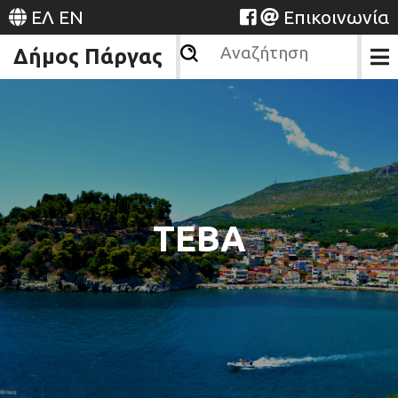
ΕΛ
EN
Επικοινωνία
Δήμος Πάργας
TEBA