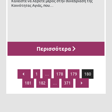
Καλείστε να λάβετε μέρος στην συνεδρίαση της
Κοινότητας Αγιάς, που…
Περισσότερα
1
…
178
179
180
181
182
…
371