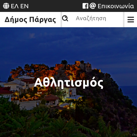
ΕΛ
EN
Επικοινωνία
Δήμος Πάργας
Αθλητισμός