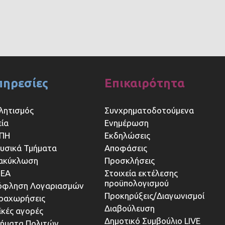
πηρεσίες
Επικαιρότητα
λητισμός
Συνχρηματοδοτούμενα
εία
Ενημέρωση
ΠΗ
Εκδηλώσεις
υσικά Τμήματα
Αποφάσεις
ακύκλωση
Προσκλήσεις
ΕΑ
Στοιχεία εκτέλεσης
προϋπολογισμού
όφληση Λογαριασμών
Προκηρύξεις/Διαγωνισμοί
ραχωρήσεις
Διαβούλευση
ϊκές αγορές
Δημοτικό Συμβούλιο LIVE
τήματα Πολιτών