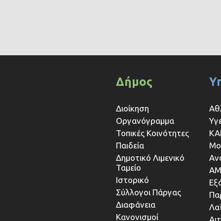
Δήμος
Υ
Διοίκηση
Αθ
Οργανόγραμμα
Υγ
Τοπικές Κοινότητες
ΚΑ
Παιδεία
Μο
Δημοτικό Λιμενικό
Αν
Ταμείο
ΑΜ
Ιστορικό
Εξ
Σύλλογοι Πάργας
Πα
Διαφάνεια
Λα
Κανονισμοί
Αι