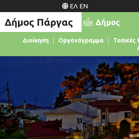
ΕΛ
EN
Δήμος Πάργας
Δήμος
Διοίκηση
Οργανόγραμμα
Τοπικές 