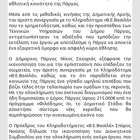
αθλητική κοινότητα της Πάργας.
Μέσα από τις μεθοδικές κινήσεις της Δημοτικής Αρχής,
την άριστη συνεργασία με το Κληροδότημα «Β.Ε.Βασιλά»
που το χρηματοδότησε, καθώς και την προσπάθεια των
Τεχνικών Υπηρεσιών του Δήμου Πάργας,
αντιμετωπίστηκαν τα αδιέξοδα που εμπόδιζαν την
εκτέλεση του έργου με αποτέλεσμα η Πάργα να αποκτά
ένα εξαιρετικά όμορφο και ασφαλή χώρο άθλησης.
Ο Δήμαρχος Πάργας Νίκος Ζαχαριάς εξέφρασε την
ικανοποίηση του για την εμπιστοσύνη που επέδειξαν τα
σωματεία, την άριστη συνεργασία με το Κληροδότημα
«Β.Ε.Βασιλά», καθώς και το ότι παραδίδεται στην
κοινωνία της Πάργας ένα γήπεδο υψηλού επιπέδου που
βάζει τέλος στην ταλαιπωρία των ομάδων της περιοχής.
Με την ολοκλήρωση του σχετικού διαγωνισμού που έχει
ήδη δημοσιεύσει ο Δήμος Πάργας ύψους 215.000€ από το
πρόγραμμα «Φιλόδημος ΙΙ», το Δημοτικό Στάδιο θα
αποκτήσει σύντομα νέες κερκίδες που θα
συμπληρώσουν την ανανεωμένη εικόνα του.
Ο Πρόεδρος του Κληροδοτήματος «Β.Ε.Βασιλά» Σπύρος
Νούσης δήλωσε την ικανοποίηση του Διοικητικού
Συμβουλίου για την ολοκλήρωση ενός ακόμα έργου, που