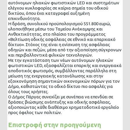
αυτόνομων ηλιακών φωτιστικών LED και συστημάτων
ελέγχου κυκλοφορίας σε καίρια σημεία του οδικού
δικτύου, όπου έχει καταγραφεί αυξημένη
επικινδυνότητα.
Η δράση, συνολικού προϋπολογισμού 551.800 ευρώ,
υλοποιήθηκε μέσω του Ταμείου Ανάκαμψης και
Ανθεκτικότητας, στο πλαίσιο του προγράμματος
«Βελτίωση οδικής ασφάλειας σε εθνικό και επαρχιακό
δίκτυο». Στόχος της είναι η ενίσχυση της ασφάλειας
οδηγών και πεζών, μέσα από την αξιοποίηση σύγχρονων
και περιβαλλοντικά φιλικών τεχνολογιών.
Με την εγκατάσταση των νέων αυτόνομων ηλιακών
φωτιστικών LED, εξασφαλίζεται επαρκής και ενεργειακά
αποδοτικός φωτισμός, συμβάλλοντας παράλληλα στη
μείωση της ενεργειακής κατανάλωσης και στην
εξοικονόμηση σημαντικών οικονομικών πόρων για τον
Δήμο, καθιστώντας το οδικό δίκτυο πιο ασφαλές για
όλους τους χρήστες.
Ο Δήμος Πάργας συνεχίζει με συνέπεια να επενδύει σε
δράσεις βιώσιμης ανάπτυξης και οδικής ασφάλειας,
αξιοποιώντας κάθε διαθέσιμο χρηματοδοτικό εργαλείο
προς όφελος των πολιτών.
Επιστροφή στην προηγούμενη