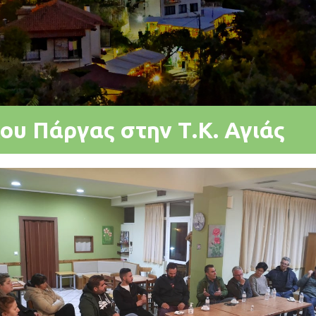
ου Πάργας στην Τ.Κ. Αγιάς