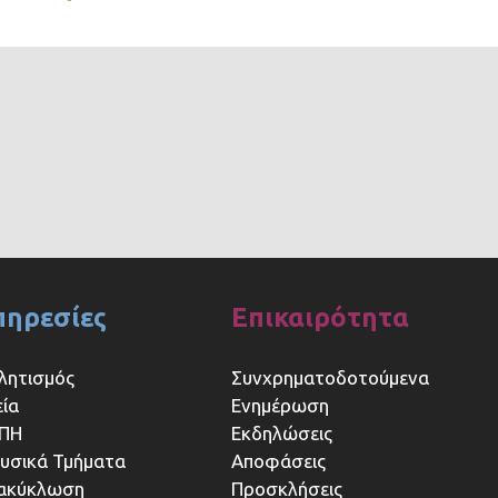
πηρεσίες
Επικαιρότητα
λητισμός
Συνχρηματοδοτούμενα
εία
Ενημέρωση
ΠΗ
Εκδηλώσεις
υσικά Τμήματα
Αποφάσεις
ακύκλωση
Προσκλήσεις