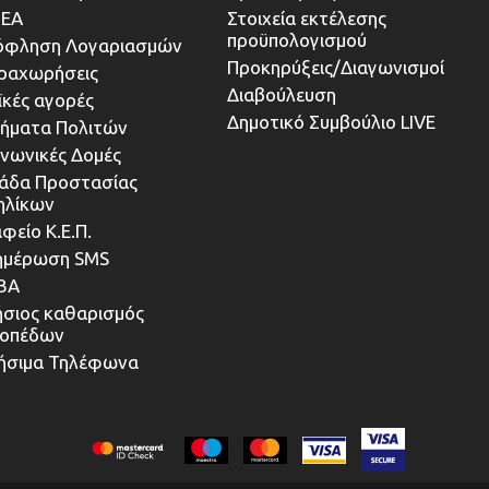
ΕΑ
Στοιχεία εκτέλεσης
προϋπολογισμού
όφληση Λογαριασμών
Προκηρύξεις/Διαγωνισμοί
ραχωρήσεις
Διαβούλευση
ϊκές αγορές
Δημοτικό Συμβούλιο LIVE
τήματα Πολιτών
ινωνικές Δομές
άδα Προστασίας
ηλίκων
φείο Κ.Ε.Π.
ημέρωση SMS
ΒΑ
ήσιος καθαρισμός
κοπέδων
ήσιμα Τηλέφωνα