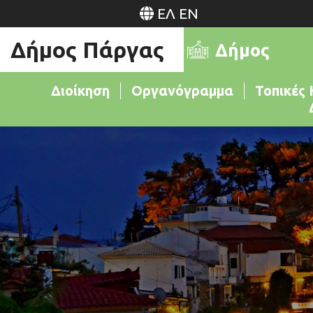
ΕΛ
EN
Δήμος Πάργας
Δήμος
Διοίκηση
Οργανόγραμμα
Τοπικές 