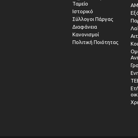
Ταμείο
ΑΜ
Ιστορικό
Εξ
Σύλλογοι Πάργας
Πα
Διαφάνεια
Λα
Κανονισμοί
Αι
Πολιτική Ποιότητας
Κο
Ομ
Αν
Γρα
Εν
ΤΕ
Ετ
οι
Χρ