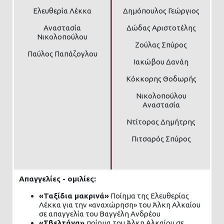
Ελευθερία Λέκκα
Δημόπουλος Γεώργιος
Αναστασία
Δώδας Αριστοτέλης
Νικολοπούλου
Ζούλας Σπύρος
Παύλος Παπάζογλου
Ιακώβου Δανάη
Κόκκορης Θοδωρής
Νικολοπούλου
Αναστασία
Ντίτορας Δημήτρης
Πιτσαρός Σπύρος
Απαγγελίες - ομιλίες:
«
Ταξίδια μακρινά
»
Ποίημα της Ελευθερίας
Λέκκα για την «αναχώρηση» του Άλκη Αλκαίου
σε απαγγελία του Βαγγέλη Ανδρέου
«
Σβελτάνα
»
ποίημα του Άλκη Αλκαίου σε