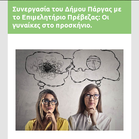
Συνεργασία του Δήμου Πάργας με
το Επιμελητήριο Πρέβεζας: Οι
γυναίκες στο προσκήνιο.