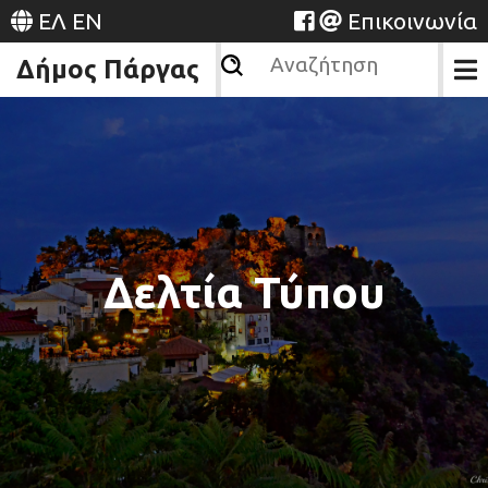
ΕΛ
EN
Επικοινωνία
Δήμος Πάργας
Δελτία Τύπου