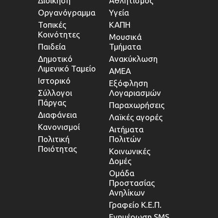
Διοίκηση
Αθλητισμός
Οργανόγραμμα
Υγεία
Τοπικές
ΚΑΠΗ
Κοινότητες
Μουσικά
Παιδεία
Τμήματα
Δημοτικό
Ανακύκλωση
Λιμενικό Ταμείο
ΑΜΕΑ
Ιστορικό
Εξόφληση
Σύλλογοι
Λογαριασμών
Πάργας
Παραχωρήσεις
Διαφάνεια
Λαϊκές αγορές
Κανονισμοί
Αιτήματα
Πολιτική
Πολιτών
Ποιότητας
Κοινωνικές
Δομές
Ομάδα
Προστασίας
Ανηλίκων
Γραφείο Κ.Ε.Π.
Ενημέρωση SMS