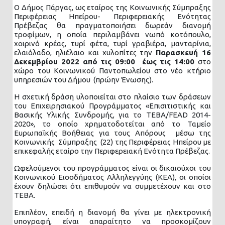
Ο Δήμος Πάργας, ως εταίρος της Κοινωνικής Σύμπραξης
Περιφέρειας Ηπείρου- Περιφερειακής Ενότητας
Πρέβεζας θα πραγματοποιήσει δωρεάν διανομή
τροφίμων, η οποία περιλαμβάνει νωπό κοτόπουλο,
χοιρινό κρέας, τυρί φέτα, τυρί γραβιέρα, μανταρίνια,
ελαιόλαδο, ηλιέλαιο και χυλοπίτες την
Παρασκευή 16
Δεκεμβρίου 2022 από τις 09:00 έως τις 14:00
στο
χώρο του Κοινωνικού Παντοπωλείου στο νέο κτήριο
υπηρεσιών του Δήμου (πρώην Ένωσης).
Η σχετική δράση υλοποιείται στο πλαίσιο των δράσεων
του Επιχειρησιακού Προγράμματος «Επισιτιστικής και
Βασικής Υλικής Συνδρομής, για το ΤΕΒΑ/FEAD 2014-
2020», το οποίο χρηματοδοτείται από το Ταμείο
Ευρωπαϊκής Βοήθειας για τους Απόρους μέσω της
Κοινωνικής Σύμπραξης (22) της Περιφέρειας Ηπείρου με
επικεφαλής εταίρο την Περιφερειακή Ενότητα Πρέβεζας.
Ωφελούμενοι του προγράμματος είναι οι δικαιούχοι του
Κοινωνικού Εισοδήματος Αλληλεγγύης (ΚΕΑ), οι οποίοι
έχουν δηλώσει ότι επιθυμούν να συμμετέχουν και στο
ΤΕΒΑ.
Επιπλέον, επειδή η διανομή θα γίνει με ηλεκτρονική
υπογραφή, είναι απαραίτητο να προσκομίζουν