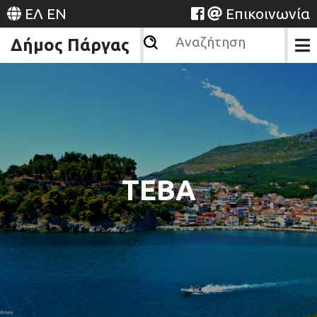
ΕΛ
EN
Επικοινωνία
Δήμος Πάργας
TEBA