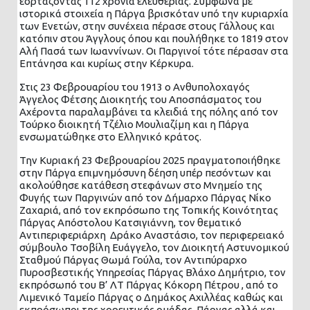
εορτάζοντας 112 χρόνια ελευθερίας. Σύμφωνα με
ιστορικά στοιχεία η Πάργα βρισκόταν υπό την κυριαρχία
των Ενετών, στην συνέχεια πέρασε στους Γάλλους και
κατόπιν στου Άγγλους όπου και πουλήθηκε το 1819 στον
Αλή Πασά των Ιωαννίνων. Οι Παργινοί τότε πέρασαν στα
Επτάνησα και κυρίως στην Κέρκυρα.
Στις 23 Φεβρουαρίου του 1913 ο Ανθυπολοχαγός
Άγγελος Φέτσης Διοικητής του Αποσπάσματος του
Αχέροντα παραλαμβάνει τα κλειδιά της πόλης από τον
Τούρκο διοικητή Τζέλιο Μουλιαζίμη και η Πάργα
ενσωματώθηκε στο Ελληνικό κράτος.
Την Κυριακή 23 Φεβρουαρίου 2025 πραγματοποιήθηκε
στην Πάργα επιμνημόσυνη δέηση υπέρ πεσόντων και
ακολούθησε κατάθεση στεφάνων στο Μνημείο της
Φυγής των Παργινών από τον Δήμαρχο Πάργας Νίκο
Ζαχαριά, από τον εκπρόσωπο της Τοπικής Κοινότητας
Πάργας Απόστολου Κατσιγιάννη, τον θεματικό
Αντιπεριφεριάρχη Δράκο Αναστάσιο, τον περιφερειακό
σύμβουλο Τσοβίλη Ευάγγελο, τον Διοικητή Αστυνομικού
Σταθμού Πάργας Θωμά Γούλα, τον Αντιπύραρχο
Πυροσβεστικής Υπηρεσίας Πάργας Βλάχο Δημήτριο, τον
εκπρόσωπό του Β’ ΛΤ Πάργας Κόκορη Πέτρου , από το
Λιμενικό Ταμείο Πάργας ο Δημάκος Αχιλλέας καθώς και
εκπρόσωποι της χορευτικής ομάδας Πάργας αλλά και