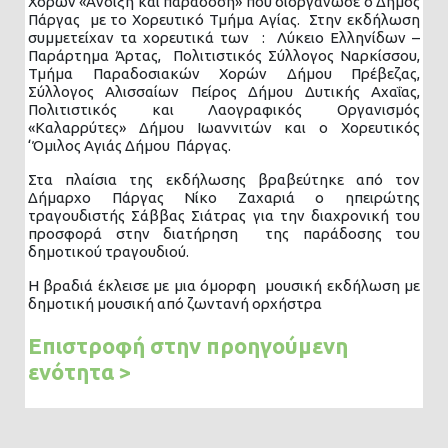
Χορών «Άνοιξη και παράδοση» που διοργάνωσε ο Δήμος
Πάργας με το Χορευτικό Τμήμα Αγίας. Στην εκδήλωση
συμμετείχαν τα χορευτικά των : Λύκειο Ελληνίδων –
Παράρτημα Άρτας, Πολιτιστικός Σύλλογος Ναρκίσσου,
Τμήμα Παραδοσιακών Χορών Δήμου Πρέβεζας,
Σύλλογος Αλισσαίων Πείρος Δήμου Δυτικής Αχαΐας,
Πολιτιστικός και Λαογραφικός Οργανισμός
«Καλαρρύτες» Δήμου Ιωαννιτών και ο Χορευτικός
‘Όμιλος Αγιάς Δήμου Πάργας.
Στα πλαίσια της εκδήλωσης βραβεύτηκε από τον
Δήμαρχο Πάργας Νίκο Ζαχαριά ο ηπειρώτης
τραγουδιστής Σάββας Σιάτρας για την διαχρονική του
προσφορά στην διατήρηση της παράδοσης του
δημοτικού τραγουδιού.
Η βραδιά έκλεισε με μια όμορφη μουσική εκδήλωση με
δημοτική μουσική από ζωντανή ορχήστρα
Επιστροφή στην προηγούμενη
ενότητα >