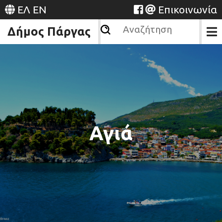
ΕΛ
EN
Επικοινωνία
Δήμος Πάργας
Αγιά