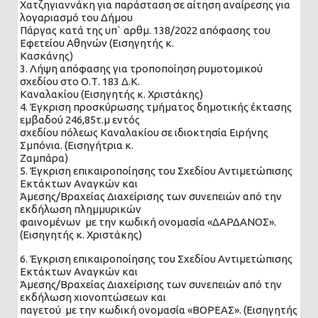
Χατζηγιαννάκη για παράσταση σε αίτηση αναίρεσης για
λογαριασμό του Δήμου
Πάργας κατά της υπ` αρθμ. 138/2022 απόφασης του
Εφετείου Αθηνών (Εισηγητής κ.
Κασκάνης)
3. Λήψη απόφασης για τροποποίηση ρυμοτομικού
σχεδίου στο Ο.Τ. 183 Δ.Κ.
Καναλακίου (Εισηγητής κ. Χριστάκης)
4. Έγκριση προσκύρωσης τμήματος δημοτικής έκτασης
εμβαδού 246,85τ.μ εντός
σχεδίου πόλεως Καναλακίου σε ιδιοκτησία Ειρήνης
Σμπόνια. (Εισηγήτρια κ.
Ζαμπάρα)
5. Έγκριση επικαιροποίησης του Σχεδίου Αντιμετώπισης
Εκτάκτων Αναγκών και
Άμεσης/Βραχείας Διαχείρισης των συνεπειών από την
εκδήλωση πλημμυρικών
φαινομένων με την κωδική ονομασία «ΔΑΡΔΑΝΟΣ».
(Εισηγητής κ. Χριστάκης)
6. Έγκριση επικαιροποίησης του Σχεδίου Αντιμετώπισης
Εκτάκτων Αναγκών και
Άμεσης/Βραχείας Διαχείρισης των συνεπειών από την
εκδήλωση χιονοπτώσεων και
παγετού με την κωδική ονομασία «ΒΟΡΕΑΣ». (Εισηγητής