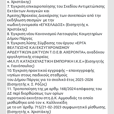
κ. Χριστάκης)
7. Έγκριση επικαιροποίησης του Σχεδίου Αντιμετώπισης
Εκτάκτων Αναγκών και
Άμεσης/Βραχείας Διαχείρισης των συνεπειών από την
εκδήλωση σεισμών με την
κωδική ονομασία «ΕΓΚΕΛΑΔΟΣ». (Εισηγητής κ.
Χριστάκης)
8. Έγκριση νέου Κανονισμού Λειτουργίας Κοιμητηρίων
Δήμου Πάργας
9. Έγκριση λύσης Σύμβασης του έργου: «ΕΡΓΑ
ΒΕΛΤΙΩΣΗΣ ΚΑΙ ΕΚΣΥΓΧΡΟΝΙΣΜΟΥ
ΑΡΔΕΥΤΙΚΩΝ ΔΙΚΤΥΩΝ Τ.Ο.Ε.Β. ΑΧΕΡΟΝΤΑ», αναδόχου
εργοληπτικής εταιρείας
«Μ.Λ.Π. ΚΑΤΑΣΚΕΥΑΣΤΙΚΗ ΕΜΠΟΡΙΚΗ Ι.Κ.Ε.» (Εισηγητής
κ. Γιανόπουλος)
10. Έγκριση πρακτικού εγγραφής – επανεγγραφής
νηπίων στους παιδικούς σταθμούς
του Δήμου Πάργας για το σχολικό έτος 2025-2026
(Εισηγητής κ. Σ. Ρόζος)
11. Τροποποίηση της με αρθμ. 168/2024 απόφασης του
ΔΣ περί διορθώσεως των ορίων
αγροτικού ακινήτου στη Δ.Κ. Αμμουδιάς το οποίο
μισθώθηκε από τον κ. Καλλινικίδη
με το υπ΄άριθμ. 715/21-02-2023 συμφωνητικό μίσθωσης.
(Εισηγητής κ. Χριστάκης)