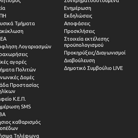
λητισμός
Συνχρηματοδοτούμενα
εία
Ενημέρωση
ΠΗ
Εκδηλώσεις
υσικά Τμήματα
Αποφάσεις
ακύκλωση
Προσκλήσεις
ΕΑ
Στοιχεία εκτέλεσης
προϋπολογισμού
όφληση Λογαριασμών
Προκηρύξεις/Διαγωνισμοί
ραχωρήσεις
Διαβούλευση
ϊκές αγορές
Δημοτικό Συμβούλιο LIVE
τήματα Πολιτών
ινωνικές Δομές
άδα Προστασίας
ηλίκων
φείο Κ.Ε.Π.
ημέρωση SMS
ΒΑ
ήσιος καθαρισμός
κοπέδων
ήσιμα Τηλέφωνα