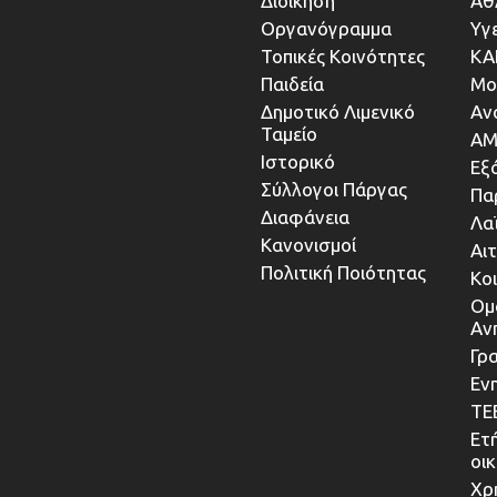
Διοίκηση
Αθ
Οργανόγραμμα
Υγ
Τοπικές Κοινότητες
ΚΑ
Παιδεία
Μο
Δημοτικό Λιμενικό
Αν
Ταμείο
ΑΜ
Ιστορικό
Εξ
Σύλλογοι Πάργας
Πα
Διαφάνεια
Λα
Κανονισμοί
Αι
Πολιτική Ποιότητας
Κο
Ομ
Αν
Γρα
Εν
ΤΕ
Ετ
οι
Χρ