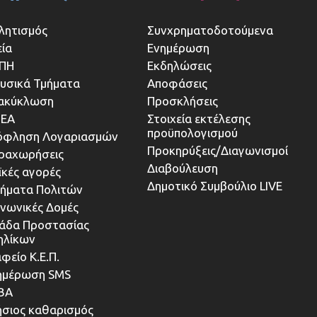
λητισμός
Συνχρηματοδοτούμενα
εία
Ενημέρωση
ΠΗ
Εκδηλώσεις
υσικά Τμήματα
Αποφάσεις
ακύκλωση
Προσκλήσεις
ΕΑ
Στοιχεία εκτέλεσης
προϋπολογισμού
όφληση Λογαριασμών
Προκηρύξεις/Διαγωνισμοί
ραχωρήσεις
Διαβούλευση
ϊκές αγορές
Δημοτικό Συμβούλιο LIVE
τήματα Πολιτών
ινωνικές Δομές
άδα Προστασίας
ηλίκων
φείο Κ.Ε.Π.
ημέρωση SMS
ΒΑ
ήσιος καθαρισμός