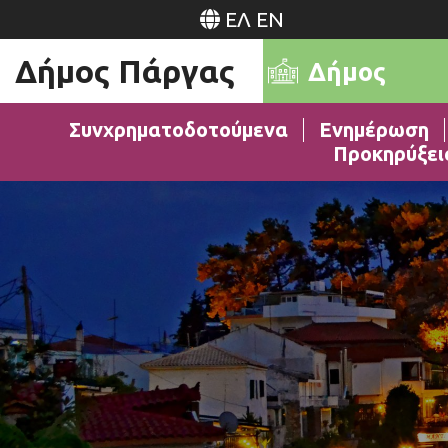
ΕΛ
EN
Δήμος Πάργας
Δήμος
Συνχρηματοδοτούμενα
Ενημέρωση
Προκηρύξει