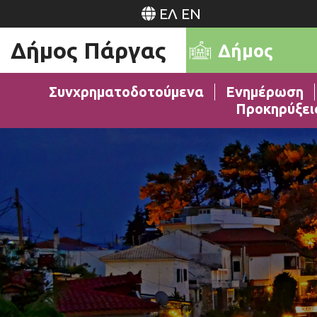
ΕΛ
EN
Δήμος Πάργας
Δήμος
Συνχρηματοδοτούμενα
Ενημέρωση
Προκηρύξει