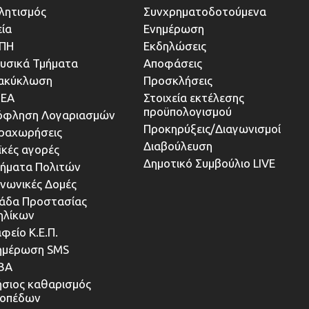
λητισμός
Συνχρηματοδοτούμενα
εία
Ενημέρωση
ΠΗ
Εκδηλώσεις
υσικά Τμήματα
Αποφάσεις
ακύκλωση
Προσκλήσεις
ΕΑ
Στοιχεία εκτέλεσης
προϋπολογισμού
όφληση Λογαριασμών
Προκηρύξεις/Διαγωνισμοί
ραχωρήσεις
Διαβούλευση
ϊκές αγορές
Δημοτικό Συμβούλιο LIVE
τήματα Πολιτών
ινωνικές Δομές
άδα Προστασίας
ηλίκων
φείο Κ.Ε.Π.
ημέρωση SMS
ΒΑ
ήσιος καθαρισμός
κοπέδων