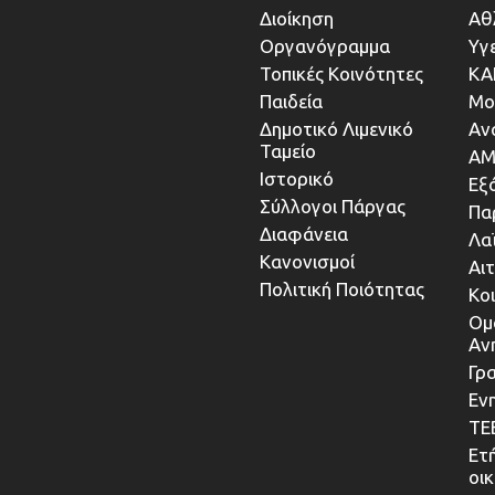
Διοίκηση
Αθ
Οργανόγραμμα
Υγ
Τοπικές Κοινότητες
ΚΑ
Παιδεία
Μο
Δημοτικό Λιμενικό
Αν
Ταμείο
ΑΜ
Ιστορικό
Εξ
Σύλλογοι Πάργας
Πα
Διαφάνεια
Λα
Κανονισμοί
Αι
Πολιτική Ποιότητας
Κο
Ομ
Αν
Γρα
Εν
ΤΕ
Ετ
οι