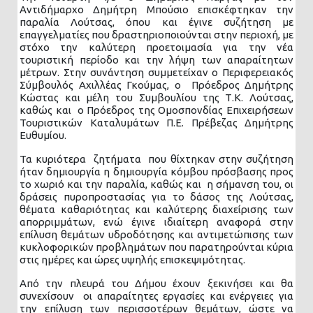
Αντιδήμαρχο Δημήτρη Μπούσιο επισκέφτηκαν την
παραλία Λούτσας, όπου και έγινε συζήτηση με
επαγγελματίες που δραστηριοποιούνται στην περιοχή, με
στόχο την καλύτερη προετοιμασία για την νέα
τουριστική περίοδο και την λήψη των απαραίτητων
μέτρων. Στην συνάντηση συμμετείχαν ο Περιφερειακός
Σύμβουλός Αχιλλέας Γκούμας, ο Πρόεδρος Δημήτρης
Κώστας και μέλη του Συμβουλίου της Τ.Κ. Λούτσας,
καθώς και ο Πρόεδρος της Ομοσπονδίας Επιχειρήσεων
Τουριστικών Καταλυμάτων Π.Ε. Πρέβεζας Δημήτρης
Ευθυμίου.
Τα κυριότερα ζητήματα που θίχτηκαν στην συζήτηση
ήταν δημιουργία η δημιουργία κόμβου πρόσβασης προς
το χωριό και την παραλία, καθώς και η σήμανση του, οι
δράσεις πυροπροστασίας για το δάσος της Λούτσας,
θέματα καθαριότητας και καλύτερης διαχείρισης των
απορριμμάτων, ενώ έγινε ιδιαίτερη αναφορά στην
επίλυση θεμάτων υδροδότησης και αντιμετώπισης των
κυκλοφορικών προβλημάτων που παρατηρούνται κύρια
στις ημέρες και ώρες υψηλής επισκεψιμότητας.
Από την πλευρά του Δήμου έχουν ξεκινήσει και θα
συνεχίσουν οι απαραίτητες εργασίες και ενέργειες για
την επίλυση των περισσοτέρων θεμάτων, ώστε να