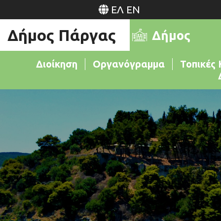
ΕΛ
EN
Δήμος Πάργας
Δήμος
Διοίκηση
Οργανόγραμμα
Τοπικές 