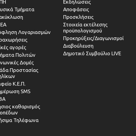
ΠΗ
Εκδηλώσεις
υσικά Τμήματα
Αποφάσεις
ακύκλωση
Προσκλήσεις
ΕΑ
Στοιχεία εκτέλεσης
προϋπολογισμού
όφληση Λογαριασμών
Προκηρύξεις/Διαγωνισμοί
ραχωρήσεις
Διαβούλευση
ϊκές αγορές
Δημοτικό Συμβούλιο LIVE
τήματα Πολιτών
ινωνικές Δομές
άδα Προστασίας
ηλίκων
φείο Κ.Ε.Π.
ημέρωση SMS
ΒΑ
ήσιος καθαρισμός
κοπέδων
ήσιμα Τηλέφωνα