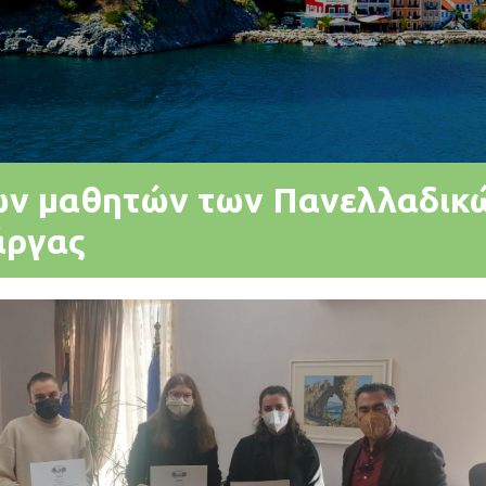
ων μαθητών των Πανελλαδικώ
άργας