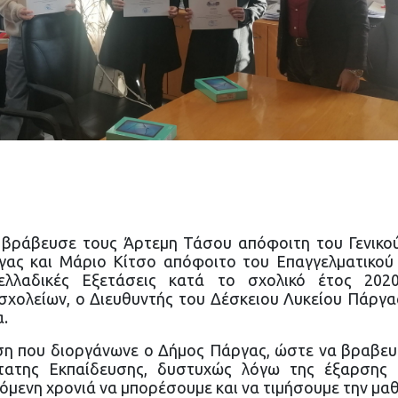
 βράβευσε τους Άρτεμη Τάσου απόφοιτη του Γενικο
ας και Μάριο Κίτσο απόφοιτο του Επαγγελματικού 
ελλαδικές Εξετάσεις κατά το σχολικό έτος 2020
ολείων, ο Διευθυντής του Δέσκειου Λυκείου Πάργας
.
η που διοργάνωνε ο Δήμος Πάργας, ώστε να βραβευθ
τατης Εκπαίδευσης, δυστυχώς λόγω της έξαρσης 
μενη χρονιά να μπορέσουμε και να τιμήσουμε την μαθη