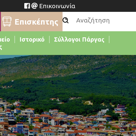
Επικοινωνία
Επισκέπτης
μείο
Ιστορικό
Σύλλογοι Πάργας
ς