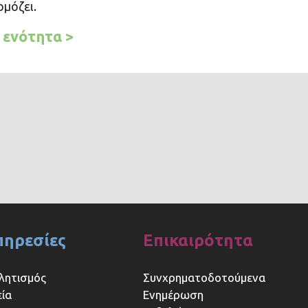
μόζει.
 ενότητα >
πηρεσίες
Επικαιρότητα
λητισμός
Συνχρηματοδοτούμενα
εία
Ενημέρωση