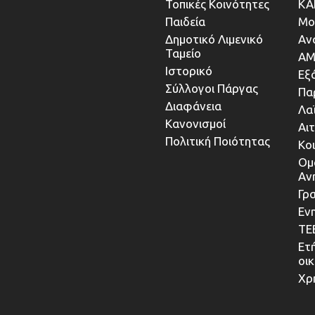
Τοπικές Κοινότητες
ΚΑ
Παιδεία
Μο
Δημοτικό Λιμενικό
Αν
Ταμείο
ΑΜ
Ιστορικό
Εξ
Σύλλογοι Πάργας
Πα
Διαφάνεια
Λα
Κανονισμοί
Αι
Πολιτική Ποιότητας
Κο
Ομ
Αν
Γρα
Εν
ΤΕ
Ετ
οι
Χρ