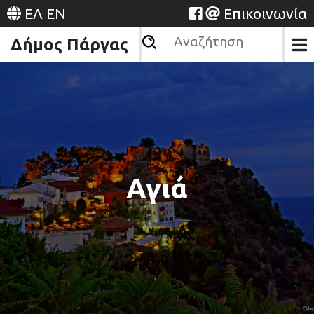
ΕΛ
EN
Επικοινωνία
Δήμος Πάργας
Αγιά