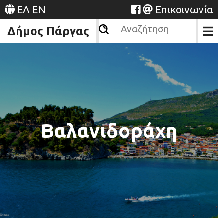
ΕΛ
EN
Επικοινωνία
Δήμος Πάργας
Βαλανιδοράχη